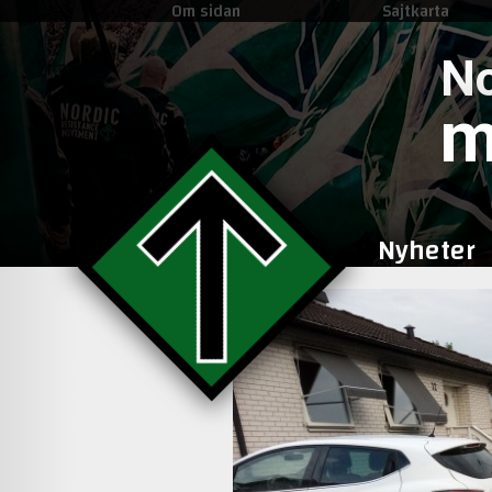
Om sidan
Sajtkarta
No
m
Nyheter