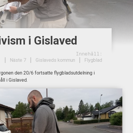
vism i Gislaved
Innehåll:
Näste 7
Gislaveds kommun
Flygblad
onen den 20/6 fortsatte flygbladsutdelning i
åll i Gislaved.