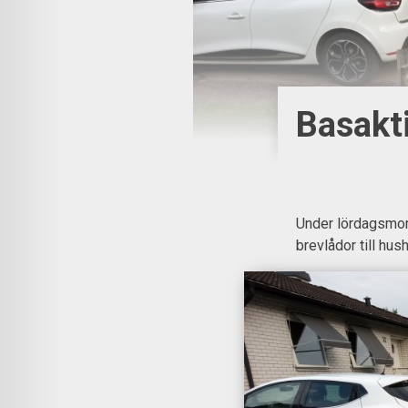
Basakti
Under lördagsmorg
brevlådor till hush