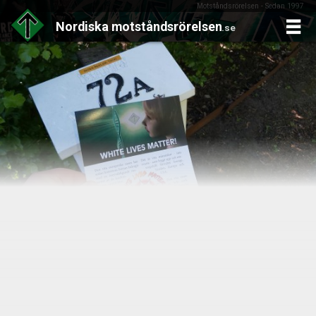
Motståndsrörelsen - Sedan 1997
Nordiska
motståndsrörelsen
.se
Skip
to
content