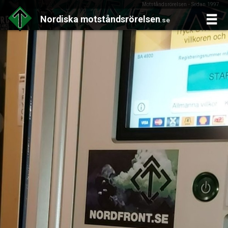
Motståndsrörelsen - Sedan 1997
Nordiska
motståndsrörelsen
.se
Skip
to
content