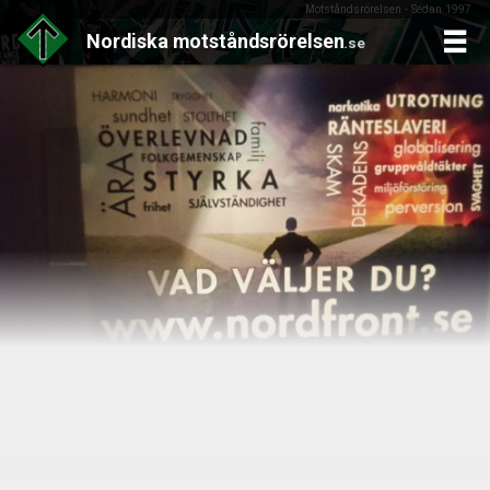
Motståndsrörelsen - Sedan 1997
Nordiska
motståndsrörelsen
.se
Skip
to
content