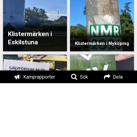
Klistermärken i
Eskilstuna
Klistermärken i Nyköping
Kamprapporter
Sök
Dela
Klistermärken och
affischer i Örebro
Flygblad i Köping