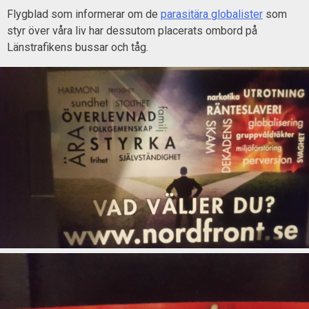
Flygblad som informerar om de
parasitära globalister
som
styr över våra liv har dessutom placerats ombord på
Länstrafikens bussar och tåg.