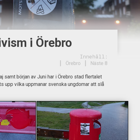
ivism i Örebro
Innehåll:
Örebro
Näste 8
j samt början av Juni har i Örebro stad flertalet
ts upp vilka uppmanar svenska ungdomar att slå