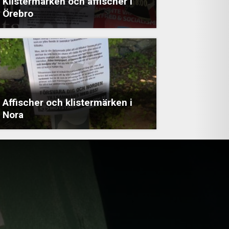
Klistermärken och affischer i
Örebro
Affischer och klistermärken i
Nora