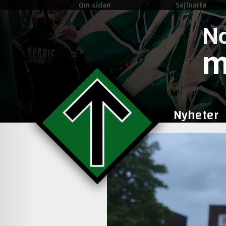
Om sidan
Sajtkarta
No
m
Nyheter