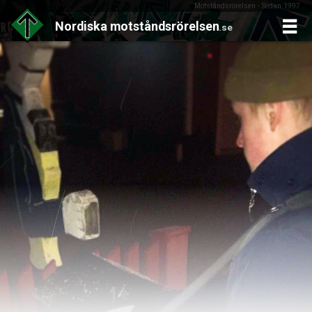
Motståndsrörelsen - Sedan 1997
Nordiska
motståndsrörelsen
.se
Skip
to
content