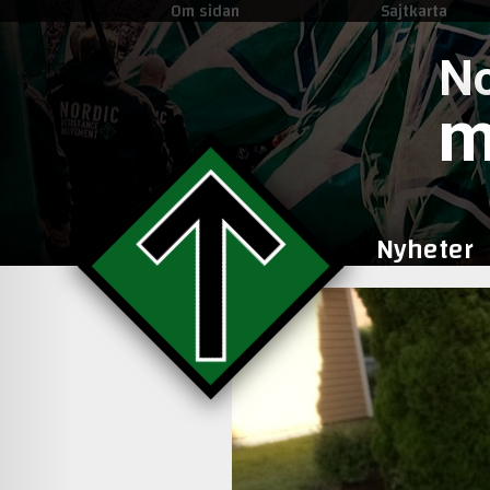
Om sidan
Sajtkarta
No
m
Nyheter