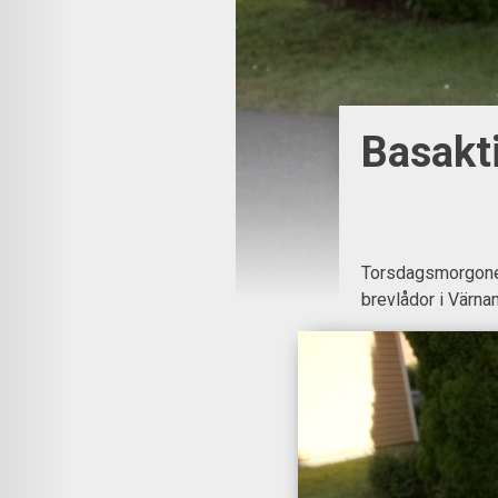
Basakt
Torsdagsmorgonen 
brevlådor i Värna