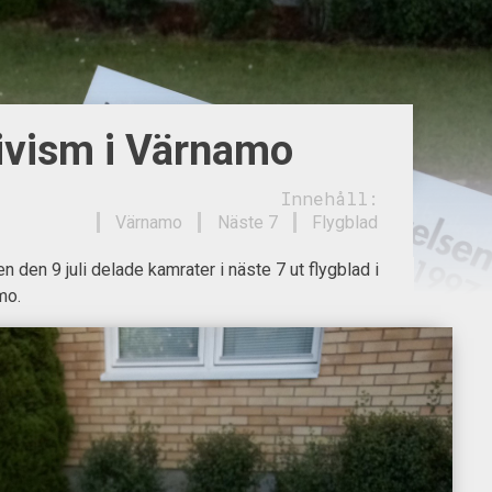
ivism i Värnamo
Innehåll:
Värnamo
Näste 7
Flygblad
den 9 juli delade kamrater i näste 7 ut flygblad i
mo.