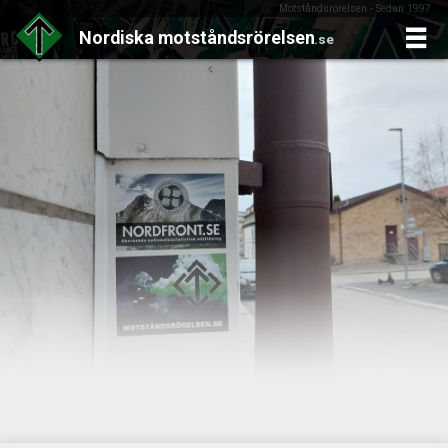
Motståndsrörelsen - Sedan 1997
Nordiska
motståndsrörelsen
.se
Skip
to
content