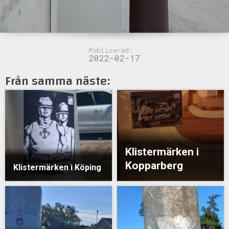
Publicerad:
2022-02-17
Från samma näste:
Klistermärken i
Kopparberg
Klistermärken i Köping