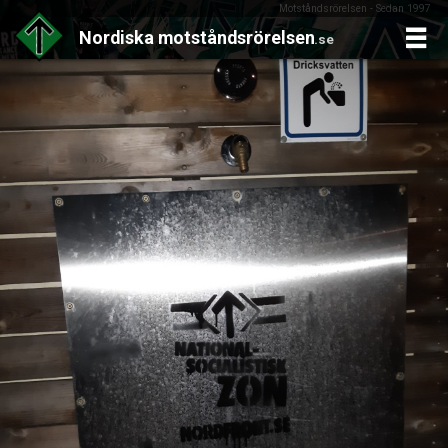
Motståndsrörelsen - Sedan 1997
Nordiska
motståndsrörelsen
.se
Skip
to
content