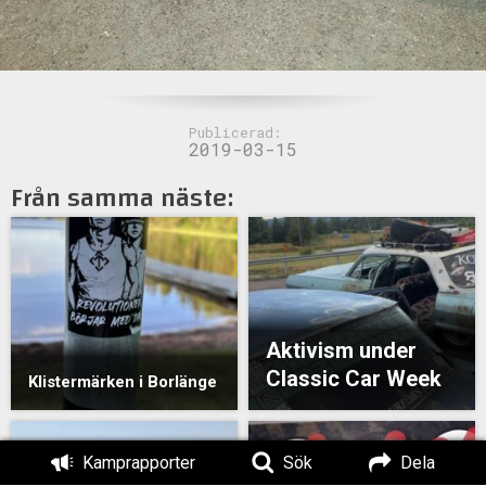
Publicerad:
2019-03-15
Från samma näste:
Aktivism under
Classic Car Week
Klistermärken i Borlänge
Kamprapporter
Sök
Dela