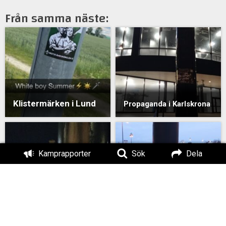
Från samma näste:
Klistermärken i Lund
Propaganda i Karlskrona
Kamprapporter
Sök
Dela
Klistermärken i
Klistermärken i
Karlskrona
Karlskrona