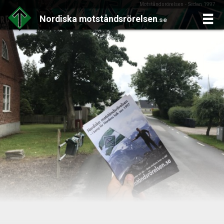
Motståndsrörelsen - Sedan 1997
Nordiska
motståndsrörelsen
.se
Skip
to
content