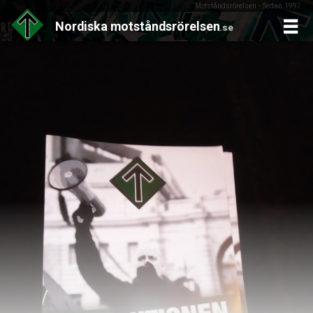
Motståndsrörelsen - Sedan 1997
Nordiska
motståndsrörelsen
.se
Skip
to
content