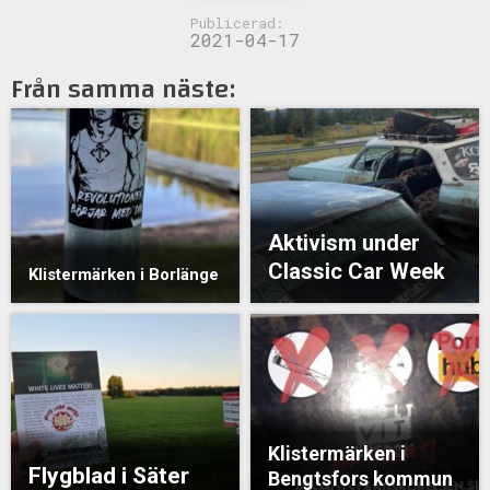
Publicerad:
2021-04-17
Från samma näste:
Aktivism under
Classic Car Week
Klistermärken i Borlänge
Klistermärken i
Flygblad i Säter
Bengtsfors kommun