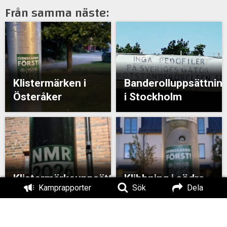
Från samma näste:
Klistermärken i
Banderolluppsättnin
Österåker
i Stockholm
Klistermärkeuppsättning
Klibbning i södra
Kamprapporter
Sök
Dela
i Stockholm
Stockholm