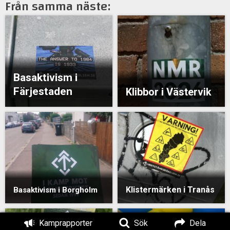
Från samma näste:
Basaktivism i
Färjestaden
Klibbor i Västervik
Klistermärken i Tranås
Basaktivism i Borgholm
Kamprapporter
Sök
Dela