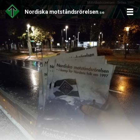
Motståndsrörelsen - Sedan 1997
Nordiska
motståndsrörelsen
.se
Skip
to
content