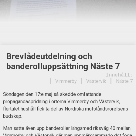
Brevlådeutdelning och
banderolluppsättning Näste 7
Innehåll:
Vimmerby
Västervik
Näste 7
Söndagen den 17:e maj så skedde omfattande
propagandaspridning i orterna Vimmerby och Västervik,
flertalet hushåll fick ta del av Nordiska motståndsrörelsens
budskap.
Man satte även upp banderoller längsmed riksväg 40 mellan
Vimmerby och Västervik där man uppmärksammade det fega