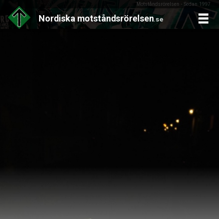
Motståndsrörelsen - Sedan 1997
Nordiska
motståndsrörelsen
.se
Skip
to
content