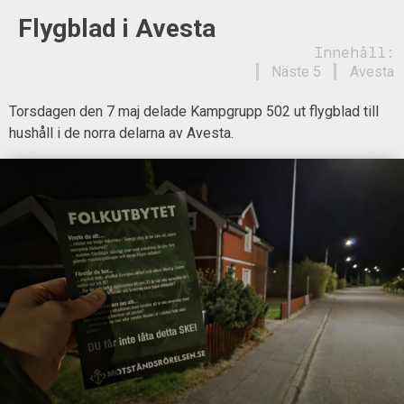
Flygblad i Avesta
Innehåll:
Näste 5
Avesta
Torsdagen den 7 maj delade Kampgrupp 502 ut flygblad till
hushåll i de norra delarna av Avesta.