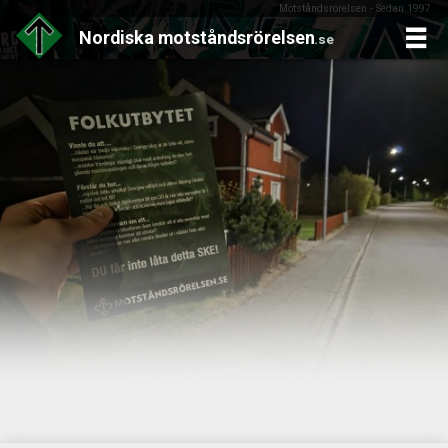
Motståndsrörelsen - Sedan 1997
Nordiska
motståndsrörelsen
.se
Skip
to
content