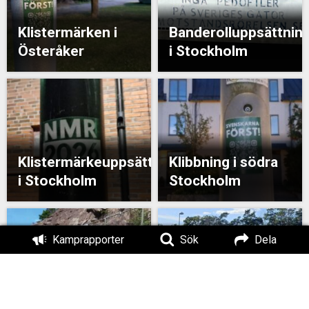
Klistermärken i
Banderolluppsättnin
Österåker
i Stockholm
Klistermärkeuppsättning
Klibbning i södra
i Stockholm
Stockholm
Kamprapporter
Sök
Dela
Banderolluppsättning
Banderollaktion i