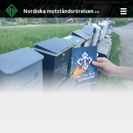
Motståndsrörelsen - Sedan 1997
Nordiska
motståndsrörelsen
.se
Skip
to
content