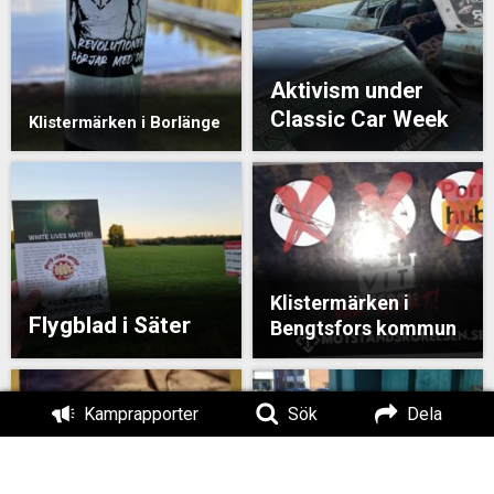
Aktivism under
Classic Car Week
Klistermärken i Borlänge
Klistermärken i
Flygblad i Säter
Bengtsfors kommun
Kamprapporter
Sök
Dela