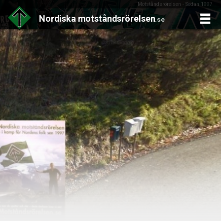
Motståndsrörelsen - Sedan 1997
Nordiska
motståndsrörelsen
.se
Skip
to
content