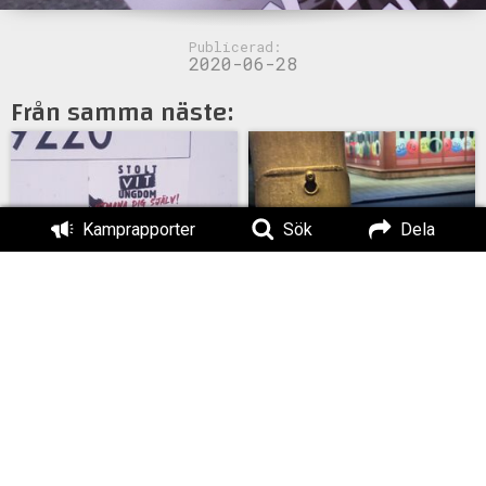
Publicerad:
2020-06-28
Från samma näste:
Kamprapporter
Sök
Dela
Klistermärkesuppsättning
i Göteborg
Klistermärken i Kungälv
Klistermärkesuppsättning
Klistermärkesuppsät