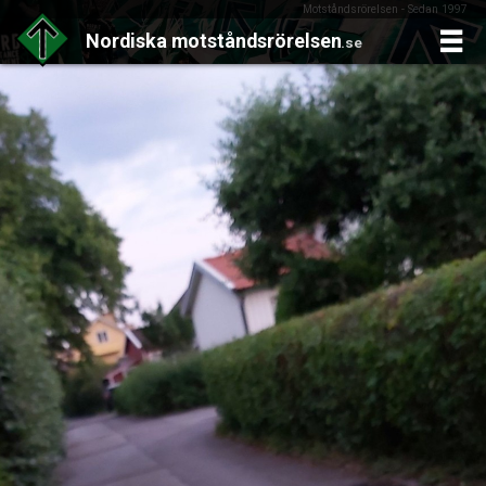
Motståndsrörelsen - Sedan 1997
Nordiska
motståndsrörelsen
.se
Skip
to
content