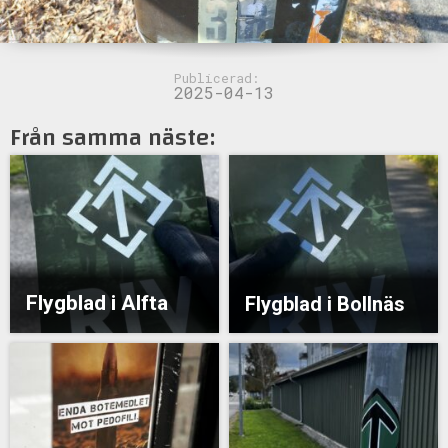
Publicerad:
2025-04-13
Från samma näste:
Flygblad i Alfta
Flygblad i Bollnäs