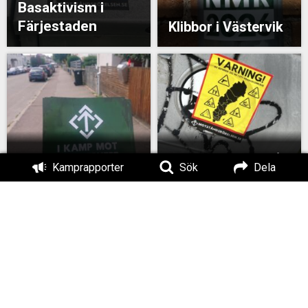
Basaktivism i
Färjestaden
Klibbor i Västervik
Klistermärken i Tranås
Basaktivism i Borgholm
Kamprapporter
Sök
Dela
Affischering i
Klistermärken i Tranås
Västervik