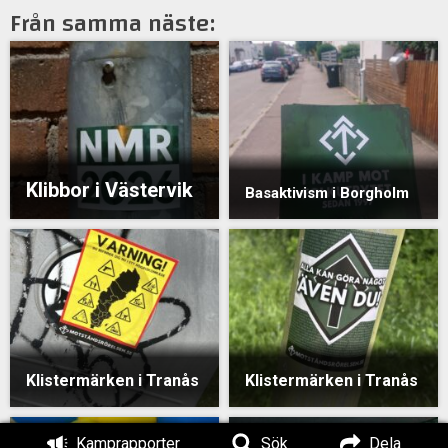
Från samma näste:
Klibbor i Västervik
Basaktivism i Borgholm
Klistermärken i Tranås
Klistermärken i Tranås
Kamprapporter
Sök
Dela