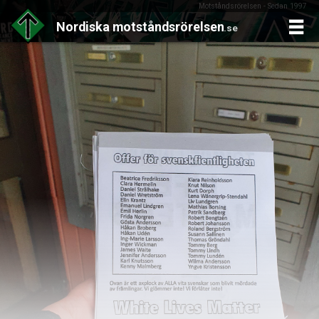
Motståndsrörelsen - Sedan 1997
Nordiska
motståndsrörelsen
.se
Skip
to
content