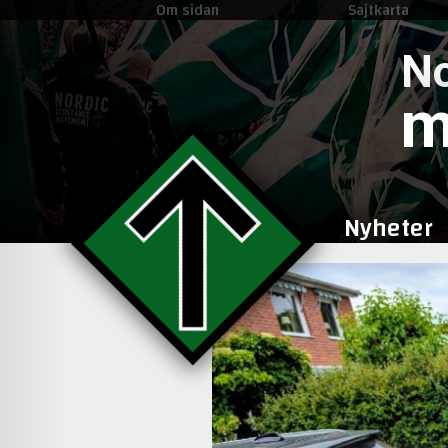
Om sidan
Sajtkarta
No
m
Nyheter