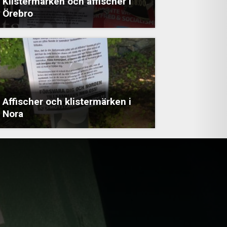
Klistermärken och affischer i
Örebro
Affischer och klistermärken i
Nora