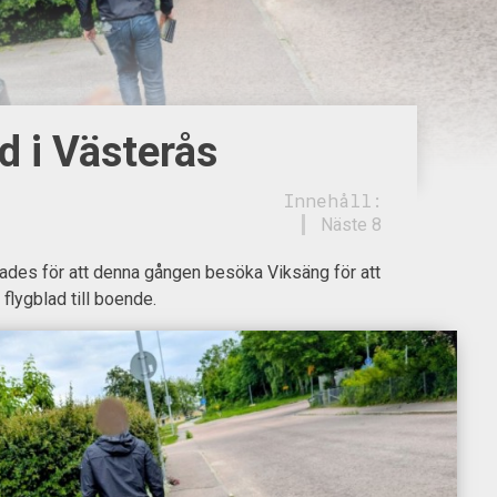
d i Västerås
Innehåll:
Näste 8
es för att denna gången besöka Viksäng för att
 flygblad till boende.