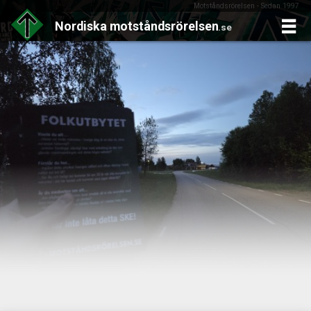
Motståndsrörelsen - Sedan 1997
Nordiska
motståndsrörelsen
.se
Skip
to
content