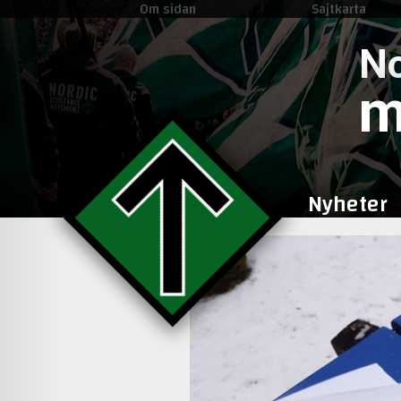
Om sidan
Sajtkarta
No
m
Nyheter