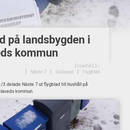
d på landsbygden i
eds kommun
Innehåll:
Näste 7
Gislaved
Flygblad
3 delade Näste 7 ut flygblad till hushåll på
slaveds kommun.