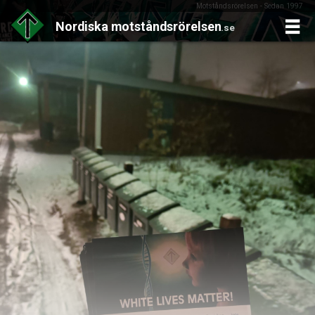
Motståndsrörelsen - Sedan 1997
Nordiska
motståndsrörelsen
.se
Skip
to
content