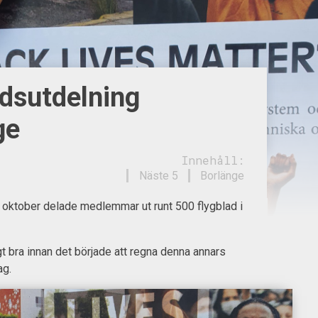
adsutdelning
ge
Innehåll:
Näste 5
Borlänge
oktober delade medlemmar ut runt 500 flygblad i
gt bra innan det började att regna denna annars
ag.