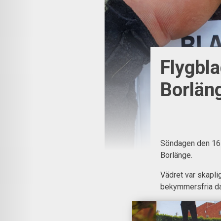
Flygbl
Borlän
Söndagen den 16 
Borlänge.
Vädret var skapli
bekymmersfria d