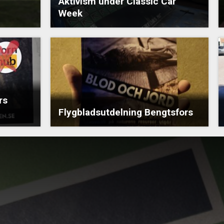
Aktivism under Classic Car
Week
rs
Flygbladsutdelning Bengtsfors