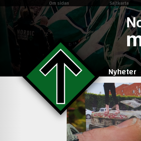
Om sidan
Sajtkarta
No
m
Nyheter