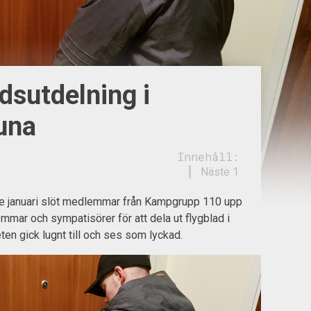
dsutdelning i
una
Innehåll:
Näste 1
e januari slöt medlemmar från Kampgrupp 110 upp
mar och sympatisörer för att dela ut flygblad i
eten gick lugnt till och ses som lyckad.