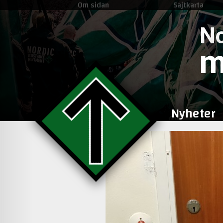
Om sidan
Sajtkarta
No
m
Nyheter