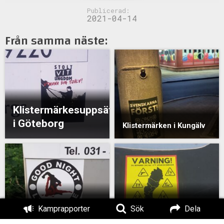
Publicerad:
2021-04-14
Från samma näste:
Klistermärkesuppsättning
i Göteborg
Klistermärken i Kungälv
Klistermärkesuppsättning
Klistermärkesuppsät
Kamprapporter
Sök
Dela
i Göteborg
i Göteborg