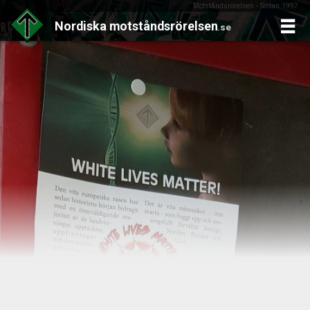
Motståndsrörelsen - Sedan 1997
Nordiska
motståndsrörelsen
.se
Skip
to
content