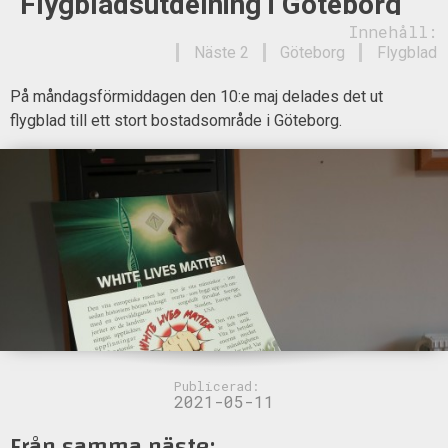
Flygbladsutdelning i Göteborg
Innehåll:
Näste 2
Göteborg
Flygblad
På måndagsförmiddagen den 10:e maj delades det ut
flygblad till ett stort bostadsområde i Göteborg.
Publicerad:
2021-05-11
Från samma näste: