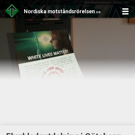
Motståndsrörelsen - Sedan 1997
Nordiska
motståndsrörelsen
.se
Skip
to
content