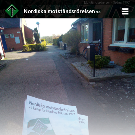
Motståndsrörelsen - Sedan 1997
Nordiska
motståndsrörelsen
.se
Skip
to
content