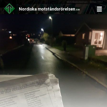
Motståndsrörelsen - Sedan 1997
Nordiska
motståndsrörelsen
.se
Skip
to
content