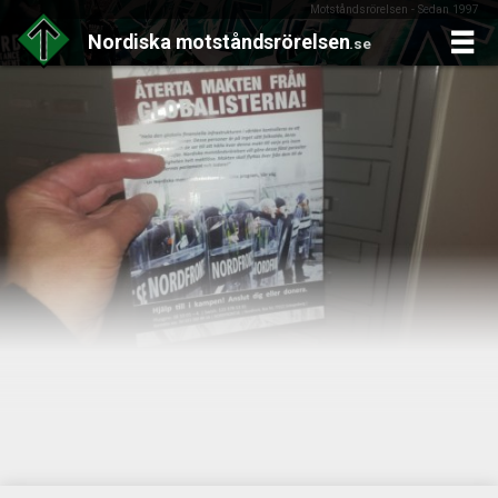
Motståndsrörelsen - Sedan 1997
Nordiska
motståndsrörelsen
.se
Skip
to
content