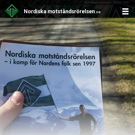
Motståndsrörelsen - Sedan 1997
Nordiska
motståndsrörelsen
.se
Skip
to
content