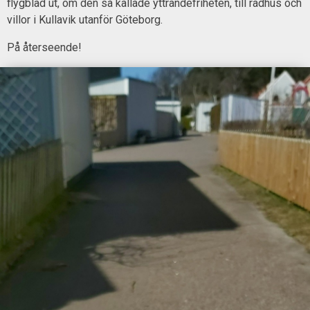
flygblad ut, om den så kallade yttrandefriheten, till radhus och
villor i Kullavik utanför Göteborg.
På återseende!