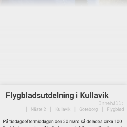
Flygbladsutdelning i Kullavik
Innehåll:
Näste 2
Kullavik
Göteborg
Flygblad
På tisdagseftermiddagen den 30 mars så delades cirka 100