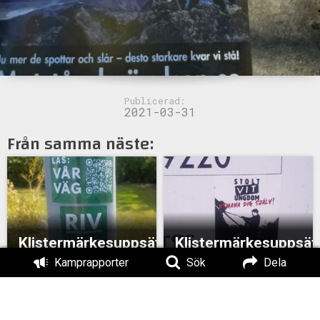
Publicerad:
2021-03-31
Från samma näste:
Klistermärkesuppsättning
Klistermärkesuppsät
i Göteborg
i Göteborg
Kamprapporter
Sök
Dela