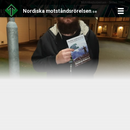
Motståndsrörelsen - Sedan 1997
Nordiska
motståndsrörelsen
.se
Skip
to
content