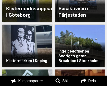
Klistermärkesuppsättning
Basaktivism i
i Göteborg
Färjestaden
Inge pedofiler på
Sveriges gator –
Klistermärken i Köping
Broaktion i Stockholm
Kamprapporter
Sök
Dela
Klistermärken i
Flygblad i Alfta
Kopparberg