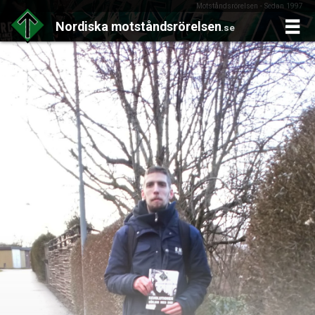
Motståndsrörelsen - Sedan 1997
Nordiska
motståndsrörelsen
.se
Skip
to
content