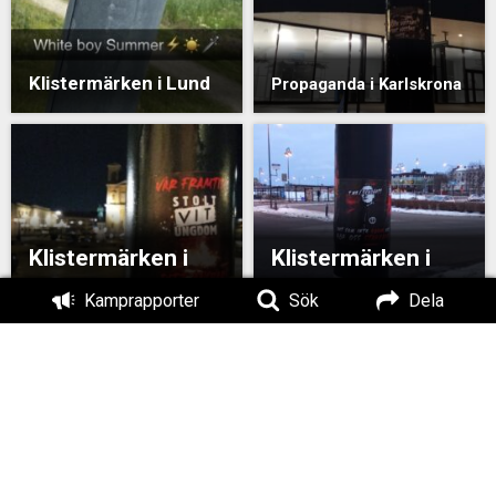
Klistermärken i Lund
Propaganda i Karlskrona
Klistermärken i
Klistermärken i
Karlskrona
Karlskrona
Kamprapporter
Sök
Dela
Klistermärken i
Klistermärken i Nättraby
Karlskrona