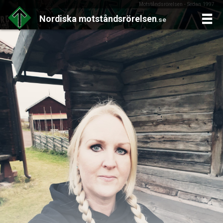
Motståndsrörelsen - Sedan 1997
Nordiska
motståndsrörelsen
.se
Skip
to
content