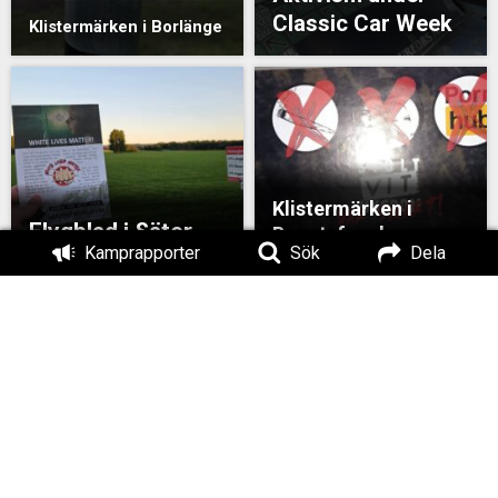
Classic Car Week
Klistermärken i Borlänge
Klistermärken i
Flygblad i Säter
Bengtsfors kommun
Kamprapporter
Sök
Dela
Flygbladsutdelning
Bengtsfors
Klistermärken i Avesta