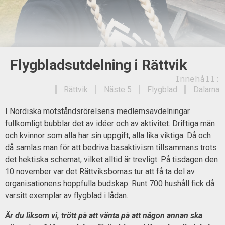
Flygbladsutdelning i Rättvik
Innehåll:
Rättvik
Näste 5
Flygblad
Dalarna
I Nordiska motståndsrörelsens medlemsavdelningar
fullkomligt bubblar det av idéer och av aktivitet. Driftiga män
och kvinnor som alla har sin uppgift, alla lika viktiga. Då och
då samlas man för att bedriva basaktivism tillsammans trots
det hektiska schemat, vilket alltid är trevligt. På tisdagen den
10 november var det Rättviksbornas tur att få ta del av
organisationens hoppfulla budskap. Runt 700 hushåll fick då
varsitt exemplar av flygblad i lådan.
Är du liksom vi, trött på att vänta på att någon annan ska