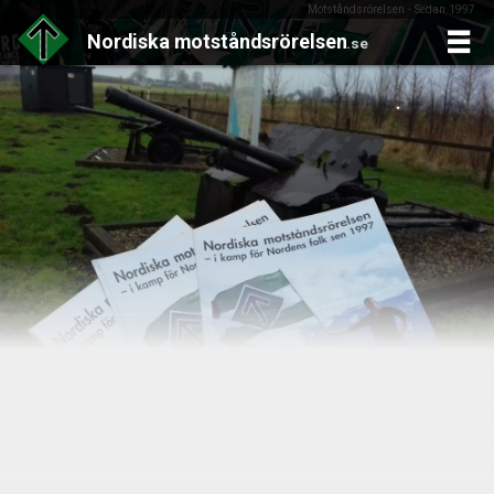
Motståndsrörelsen - Sedan 1997
Nordiska
motståndsrörelsen
.se
Skip
to
content