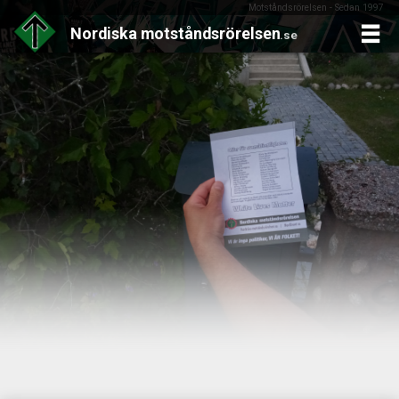
Motståndsrörelsen - Sedan 1997
Nordiska
motståndsrörelsen
.se
Skip
to
content