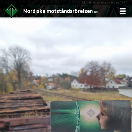
Motståndsrörelsen - Sedan 1997
Nordiska
motståndsrörelsen
.se
Skip
to
content