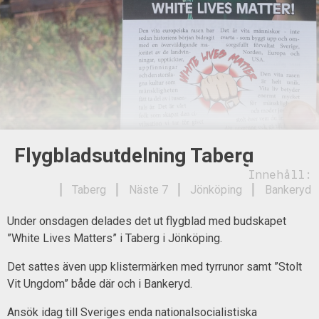
Flygbladsutdelning Taberg
Innehåll:
Taberg
Näste 7
Jönköping
Bankeryd
Under onsdagen delades det ut flygblad med budskapet
”White Lives Matters” i Taberg i Jönköping.
Det sattes även upp klistermärken med tyrrunor samt ”Stolt
Vit Ungdom” både där och i Bankeryd.
Ansök idag till Sveriges enda nationalsocialistiska