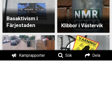
Basaktivism i
Färjestaden
Klibbor i Västervik
Kamprapporter
Sök
Dela
Klistermärken i Tranås
Basaktivism i Borgholm