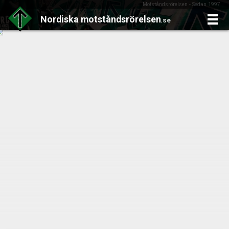
Motståndsrörelsen - Sedan 1997
Nordiska
motståndsrörelsen
.se
Skip
to
content