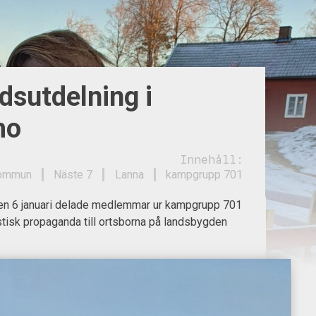
dsutdelning i
mo
Innehåll:
kommun
Näste 7
Lanna
kampgrupp 701
en 6 januari delade medlemmar ur kampgrupp 701
istisk propaganda till ortsborna på landsbygden