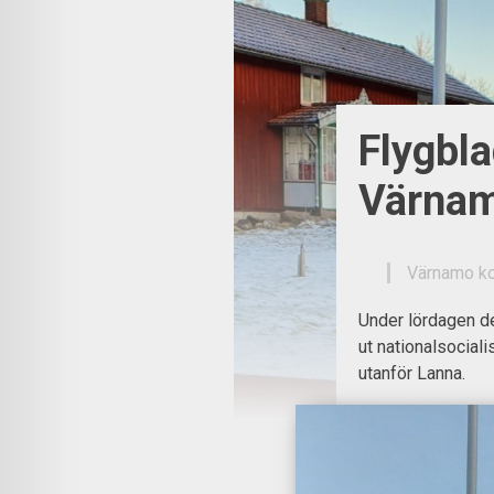
Flygbla
Värna
Värnamo 
Under lördagen d
ut nationalsocial
utanför Lanna.