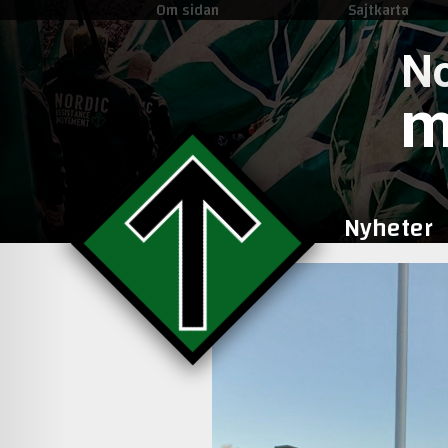
Om sidan
Sajtkarta
No
m
Nyheter