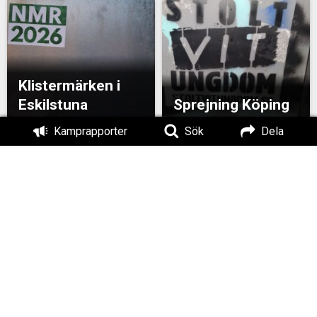
Klistermärken i
Eskilstuna
Sprejning Köping
Kamprapporter
Sök
Dela
Klistermärken i
Kopparberg
Klistermärken i Köping