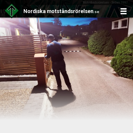
Motståndsrörelsen - Sedan 1997
Nordiska
motståndsrörelsen
.se
Skip
to
content