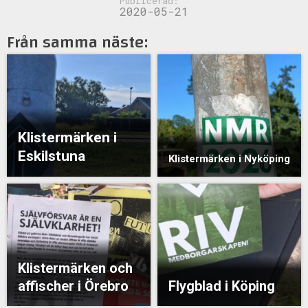
Publicerad:
2020-05-21
Från samma näste:
Klistermärken i
Eskilstuna
Klistermärken i Nyköping
Klistermärken och
affischer i Örebro
Flygblad i Köping