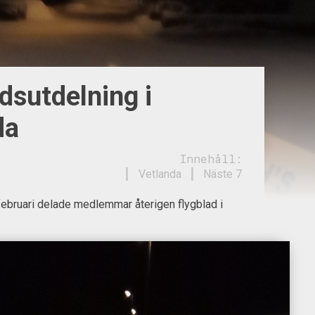
dsutdelning i
da
Innehåll:
Vetlanda
Näste 7
ebruari delade medlemmar återigen flygblad i