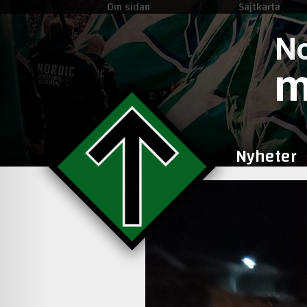
Om sidan
Sajtkarta
No
m
Nyheter