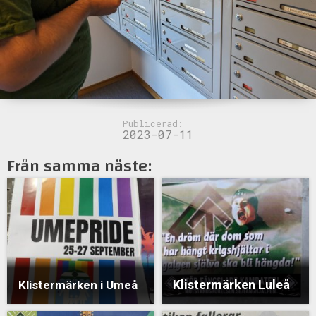
Publicerad:
2023-07-11
Från samma näste:
Klistermärken Luleå
Klistermärken i Umeå