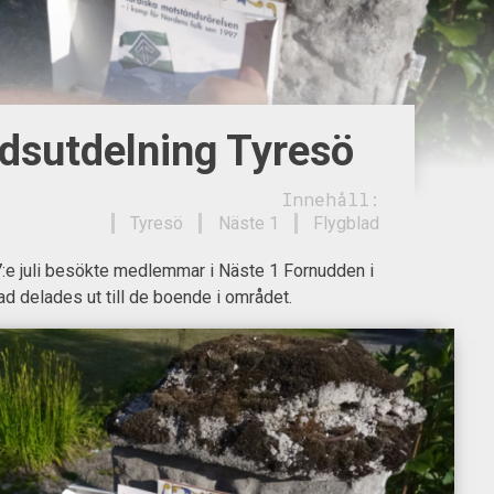
adsutdelning Tyresö
Innehåll:
Tyresö
Näste 1
Flygblad
e juli besökte medlemmar i Näste 1 Fornudden i
ad delades ut till de boende i området.