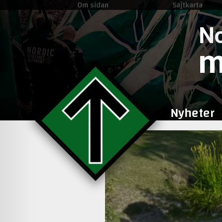
Om sidan
Sajtkarta
No
m
Nyheter