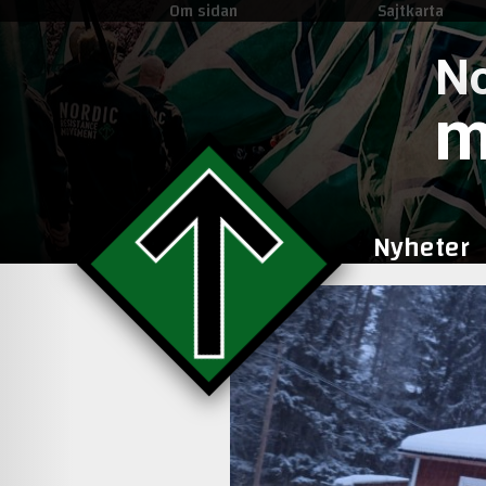
Om sidan
Sajtkarta
No
m
Nyheter