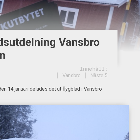
dsutdelning Vansbro
n
Innehåll:
Vansbro
Näste 5
n 14 januari delades det ut flygblad i Vansbro