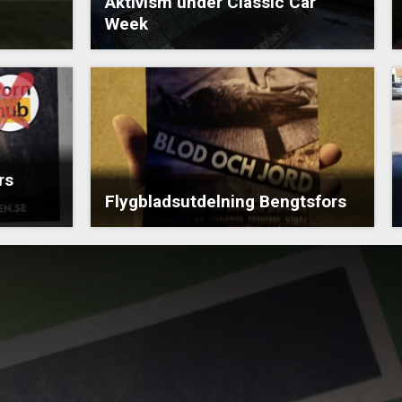
Aktivism under Classic Car
Week
rs
Flygbladsutdelning Bengtsfors