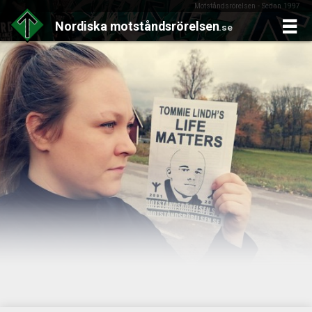
Motståndsrörelsen - Sedan 1997
Nordiska
motståndsrörelsen
.se
Skip
to
content